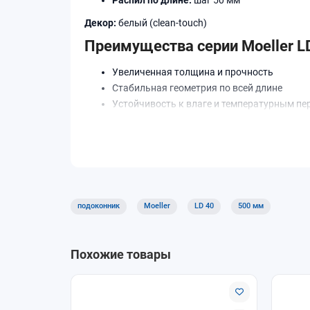
Декор:
белый (clean-touch)
Преимущества серии Moeller L
Увеличенная толщина и прочность
Стабильная геометрия по всей длине
Устойчивость к влаге и температурным п
Износостойкое декоративное покрытие
Применение
Подоконники Moeller LD 40 подходят для жилых 
Доставка и самовывоз
подоконник
Moeller
LD 40
500 мм
В магазине «ОкнамагПРО» доступен самовывоз и
Похожие товары