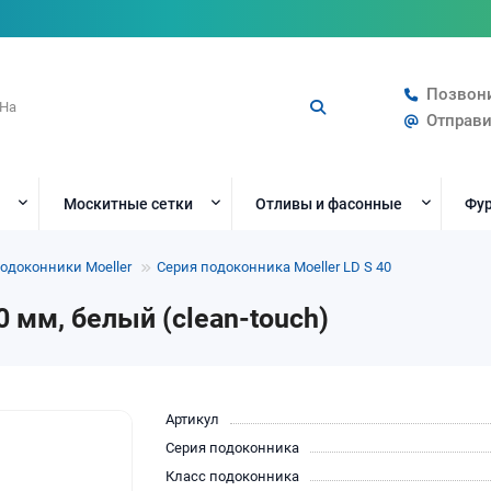
Позвон
Отправи
Москитные сетки
Отливы и фасонные
Фур
одоконники Moeller
Серия подоконника Moeller LD S 40
0 мм, белый (clean-touch)
Артикул
Серия подоконника
Класс подоконника