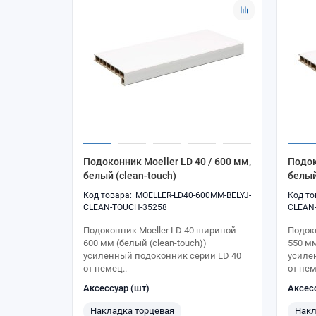
Подоконник Moeller LD 40 / 600 мм,
Подок
белый (clean-touch)
белый
MOELLER-LD40-600MM-BELYJ-
CLEAN-TOUCH-35258
CLEAN
Подоконник Moeller LD 40 шириной
Подок
600 мм (белый (clean-touch)) —
550 мм
усиленный подоконник серии LD 40
усиле
от немец..
от нем
Аксессуар (шт)
Аксес
Накладка торцевая
Накл