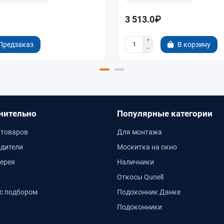
3 513.0₽
Предзаказ
В корзину
нительно
Популярные категории
 товаров
Для монтажа
дители
Москитка на окно
ерея
Наличники
Откосы Qunell
с подбором
Подоконник Данке
Подоконники