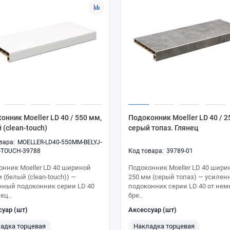
онник Moeller LD 40 / 550 мм,
Подоконник Moeller LD 40 / 2
 (clean-touch)
серый топаз. Глянец
MOELLER-LD40-550MM-BELYJ-
-TOUCH-39788
39789-01
онник Moeller LD 40 шириной
Подоконник Moeller LD 40 шири
 (белый (clean-touch)) —
250 мм (серый топаз) — усиле
нный подоконник серии LD 40
подоконник серии LD 40 от нем
ец..
бре..
суар (шт)
Аксессуар (шт)
адка торцевая
Накладка торцевая