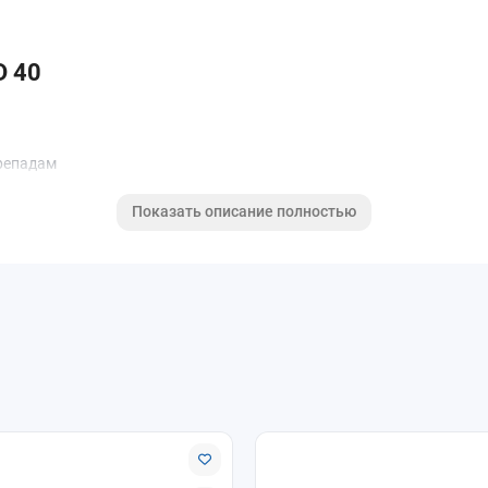
D 40
ерепадам
Показать описание полностью
помещений, частных домов и коммерческих объектов, где требуетс
 доставка. Поможем подобрать оптимальный вариант подоконника