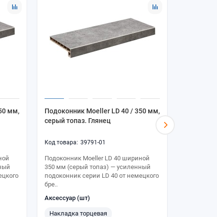
50 мм,
Подоконник Moeller LD 40 / 350 мм,
Подоконни
серый топаз. Глянец
серый (cl
39791-01
ной
Подоконник Moeller LD 40 шириной
Подоконни
нный
350 мм (серый топаз) — усиленный
500 мм (се
ецкого
подоконник серии LD 40 от немецкого
усиленный
бре..
от немец..
Аксессуар (шт)
Аксессуар
Накладка торцевая
Накладка