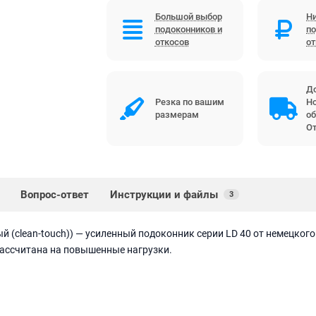
Большой выбор
Ни
подоконников и
по
откосов
о
До
Резка по вашим
Но
размерам
об
От
Вопрос-ответ
Инструкции и файлы
3
й (clean-touch)) — усиленный подоконник серии LD 40 от немецкого 
ассчитана на повышенные нагрузки.