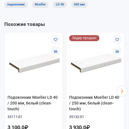
подоконник
Moeller
LD 40
600 мм
Подоконники Moeller LD 40 подходят для жилых помещений,
частных домов и коммерческих объектов, где требуется
повышенная надёжность и долговечность.
Похожие товары
Доставка и самовывоз
Лидер продаж!
В магазине «ОкнамагПРО» доступен самовывоз и доставка.
Поможем подобрать оптимальный вариант подоконника
серии LD 40 под ваш проект.
Подоконник Moeller LD 40
Подоконник Moeller LD 40
/ 200 мм, белый (clean-
/ 250 мм, белый (clean-
touch)
touch)
35111-01
35132-01
3 100.0₽
3 930.0₽