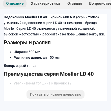
Описание
Характеристики
Отзывы
Вопрос-отв
Подоконник Moeller LD 40 шириной 600 мм
(серый топаз) —
усиленный подоконник серии LD 40 от немецкого бренда
Moeller. Серия LD 40 отличается увеличенной толщиной,
высокой жёсткостью и рассчитана на повышенные нагрузки.
Размеры и распил
Ширина:
600 мм
Распил по длине:
шаг 50 мм
Декор:
серый топаз
Преимущества серии Moeller LD 40
Увеличенная толщина и прочность
Стабильная геометрия по всей длине
Показать описание полностью
Устойчивость к влаге и температурным перепадам
Износостойкое декоративное покрытие
Применение