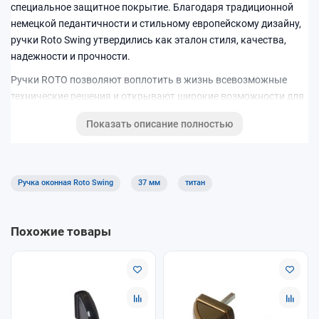
специальное защитное покрытие. Благодаря традиционной
немецкой педантичности и стильному европейскому дизайну,
ручки
Roto Swing
утвердились как эталон стиля, качества,
надежности и прочности.
Ручки ROTO позволяют воплотить в жизнь всевозможные
технические решения и открывают широкие возможности для
дизайнеров и строителей. Это новая коллекция
Roto Swing
с
Показать описание полностью
оригинальной цветовой гаммой.
Преимущества
Ручка оконная Roto Swing
Простота монтажа
37 мм
титан
Имеют специальное защитное покрытие
Не нужно сверлить дополнительные отверстия
Похожие товары
Произведена в Германии
Каждая ручка снабжена внутренним стальным
стержнем