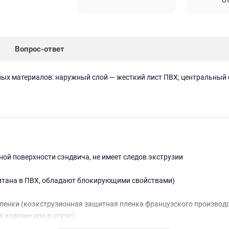
От
Вопрос-ответ
ных материалов: наружный слой — жесткий лист ПВХ; центральный 
ной поверхности сэндвича, не имеет следов экструзии
итана в ПВХ, обладают блокирующими свойствами)
пленки (коэкструзионная защитная пленка французского производ
 изделие или в откос)
твуют канавки, что не ослабляет сечения сэндвич-панели и обеспе