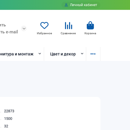
Личный кабинет
ить
ть e-mail
Избранное
Сравнение
Корзина
нитура и монтаж
Цвет и декор
22873
1500
32