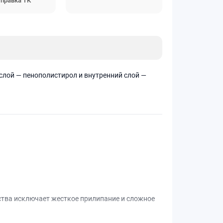
правка ТК
слой — пенополистирол и внутренний слой —
ства исключает жесткое прилипание и сложное
чивает большую прочность, жесткость и