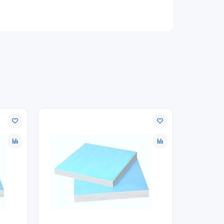
о заполнения
и ногтем по лицевой поверхности листа)