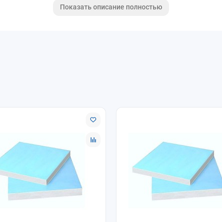
Показать описание полностью
ует видимый след (ступенька) вдоль линии стыка слоев внутреннег
 меньшее количество мела (в этом можно убедиться, если провест