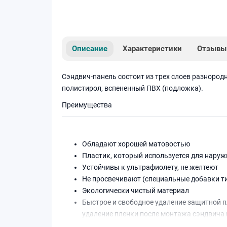
Описание
Характеристики
Отзывы
Сэндвич-панель состоит из трех слоев разнород
полистирол, вспененный ПВХ (подложка).
Преимущества
Обладают хорошей матовостью
Пластик, который используется для наруж
Устойчивы к ультрафиолету, не желтеют
Не просвечивают (специальные добавки т
Экологически чистый материал
Быстрое и свободное удаление защитной 
удаление пленки после монтажа сэндвича в
На экструзионном пенополистироле отсутс