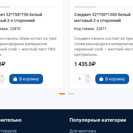
ич 32*750*750 белый
Сэндвич 32*750*1500 белый
ый 2-х сторонний
матовый 2-х сторонний
22870
22871
ич-панель 32мм остоит из трех
Сэндвич-панель состоит из тре
 разнородных материалов:
слоев разнородных материалов
ный слой — жесткий лист ПВХ;
наружный слой — жесткий лист
..
центральны..
0₽
1 435.0₽
В корзину
В корзину
нительно
Популярные категории
 товаров
Для монтажа