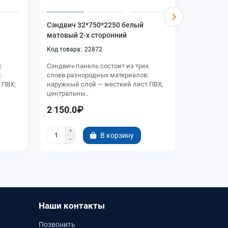
Сэндвич 32*750*2250 белый
Сэндвич 
матовый 2-х сторонний
матовый 
22872
х
Сэндвич-панель состоит из трех
Сэндвич-п
:
слоев разнородных материалов:
слоев раз
 ПВХ;
наружный слой — жесткий лист ПВХ;
наружный 
центральны..
центральн
2 150.0₽
4 315.0
В корзину
Наши контакты
Позвонить