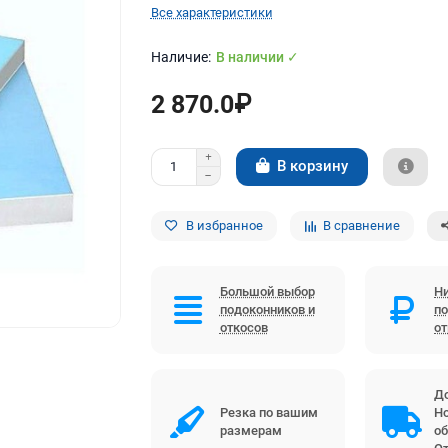
Все характеристики
В наличии ✓
2 870.0₽
В корзину
В избранное
В сравнение
Большой выбор
Ни
подоконников и
по
откосов
о
До
Резка по вашим
Но
размерам
об