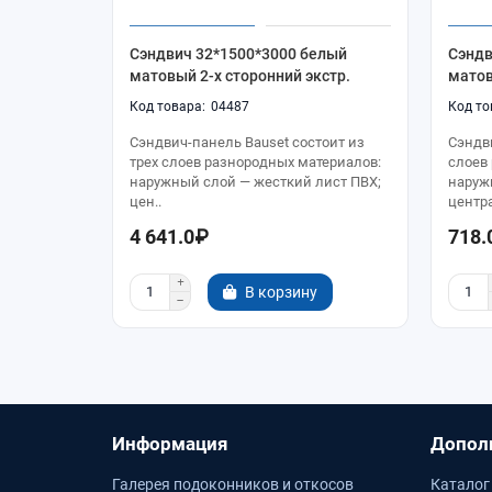
Сэндвич 32*1500*3000 белый
Сэндв
матовый 2-х сторонний экстр.
матов
04487
Сэндвич-панель Bauset состоит из
Сэндв
трех слоев разнородных материалов:
слоев
наружный слой — жесткий лист ПВХ;
наруж
цен..
центра
4 641.0₽
718.
В корзину
Информация
Допол
Галерея подоконников и откосов
Каталог