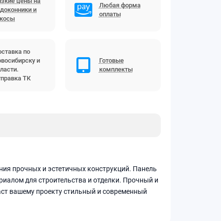
зкие цены на
Любая форма
доконники и
оплаты
ткосы
ставка по
восибирску и
Готовые
ласти.
комплекты
правка ТК
ния прочных и эстетичных конструкций. Панель
иалом для строительства и отделки. Прочный и
аст вашему проекту стильный и современный