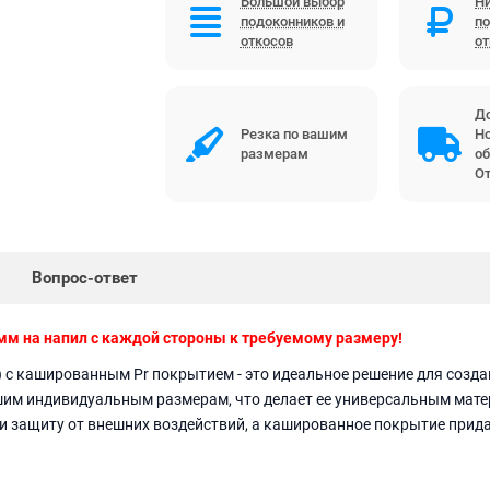
Большой выбор
Ни
подоконников и
по
откосов
о
До
Резка по вашим
Но
размерам
об
От
Вопрос-ответ
мм на напил с каждой стороны к требуемому размеру!
 с кашированным Pr покрытием - это идеальное решение для созда
им индивидуальным размерам, что делает ее универсальным матер
и защиту от внешних воздействий, а кашированное покрытие прид