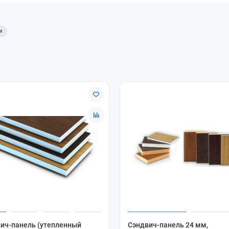
м
ич-панель (утепленный
Сэндвич-панель 24 мм,