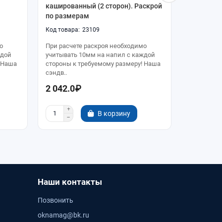
кашированный (2 сторон). Раскрой
каширова
по размерам
по разме
23109
о
При расчете раскроя необходимо
При расче
ждой
учитывать 10мм на напил с каждой
учитывать
 Наша
стороны к требуемому размеру! Наша
стороны к
сэндв..
сэндв..
2 042.0₽
2 185.0
В корзину
Наши контакты
Позвонить
oknamag@bk.ru