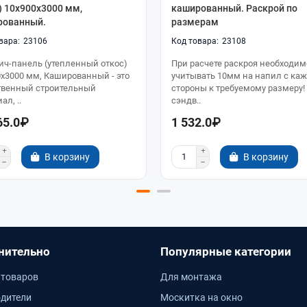
) 10x900x3000 мм,
кашированный. Раскрой по
рованный.
размерам
23106
23108
ич-панель (утепленный откос)
При расчете раскроя необходим
0x3000 мм, Кашированный - это
учитывать 10мм на напил с ка
твенный строительный
стороны к требуемому размеру!
ал, ..
сэндв..
65.0₽
1 532.0₽
В корзину
В корзину
нительно
Популярные категории
 товаров
Для монтажа
дители
Москитка на окно