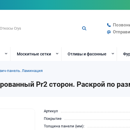
Позвон
Отправи
Москитные сетки
Отливы и фасонные
Фур
вич-панель. Ламинация
рованный Pr2 сторон. Раскрой по ра
Артикул
Покрытие
Толщина панели (мм):