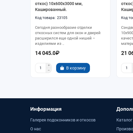
откос) 10x600x3000 мм,
откос
Кашированный.
Каши
23105
Сегодня разнообразие отделки
Сэндв
откосных систем для окон и дверей
10x90
расширился еще одной нишей –
качес
изделиями из ..
матери
14 045.0₽
21 0
В корзину
Информация
Допол
Галерея подоконников и откосов
Каталог
О нас
Произво