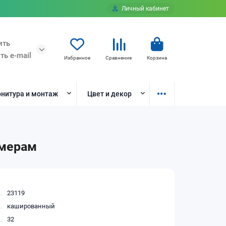
Личный кабинет
ить
ть e-mail
Избранное
Сравнение
Корзина
нитура и монтаж
Цвет и декор
змерам
23119
кашированный
32