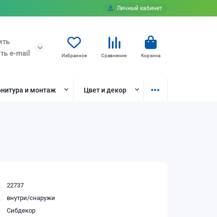
Личный кабинет
ить
ть e-mail
Избранное
Сравнение
Корзина
нитура и монтаж
Цвет и декор
22737
внутри/снаружи
Сибдекор