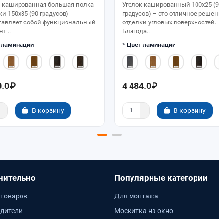
к кашированная большая полка
Уголок кашированный 100х25 (9
и 150х35 (90 градусов)
градусов) – это отличное решен
тавляет собой функциональный
отделки угловых поверхностей.
т ..
Благода..
т ламинации
* Цвет ламинации
0.0₽
4 484.0₽
В корзину
В корзину
нительно
Популярные категории
 товаров
Для монтажа
дители
Москитка на окно