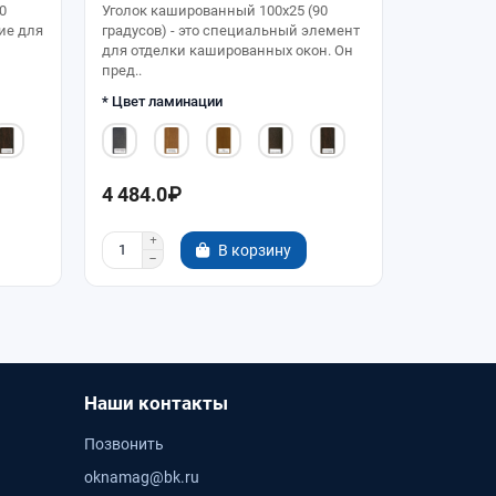
0
Уголок кашированный 100х25 (90
Уголок ка
ие для
градусов) - это специальный элемент
градусов) 
для отделки кашированных окон. Он
представл
пред..
отделки уг
* Цвет ламинации
* Цвет ла
4 484.0₽
4 484.0
В корзину
Наши контакты
Позвонить
oknamag@bk.ru