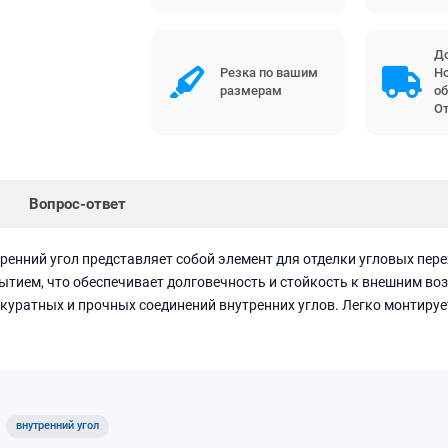
До
Резка по вашим
Но
размерам
об
От
Вопрос-ответ
ренний угол представляет собой элемент для отделки угловых пер
тием, что обеспечивает долговечность и стойкость к внешним воз
куратных и прочных соединений внутренних углов. Легко монтирует
внутренний угол