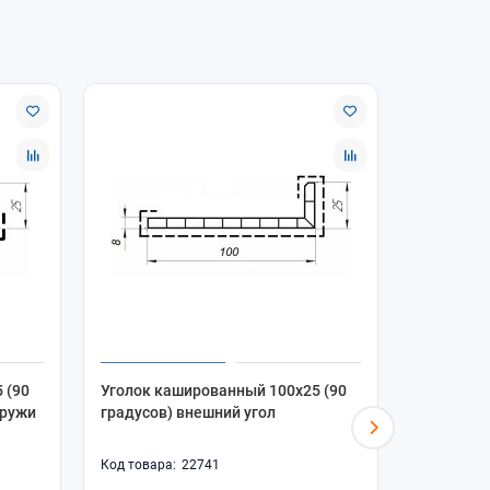
 (90
Уголок кашированный 100х25 (90
Уголок к
аружи
градусов) внешний угол
градусов)
22741