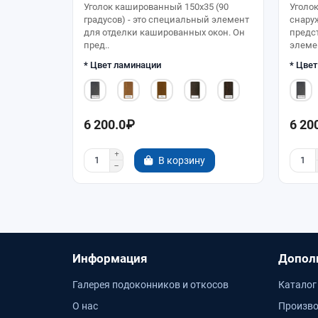
Уголок кашированный 150х35 (90
Уголо
градусов) - это специальный элемент
снаруж
для отделки кашированных окон. Он
предс
пред..
элемен
* Цвет ламинации
* Цве
6 200.0₽
6 20
В корзину
Информация
Допол
Галерея подоконников и откосов
Каталог
О нас
Произво