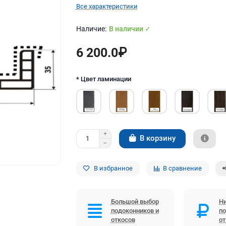
Все характеристики
В наличии ✓
6 200.0₽
* Цвет ламинации
В корзину
В избранное
В сравнение
Большой выбор
Ни
подоконников и
по
откосов
о