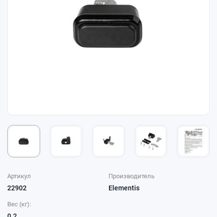
Артикул
Производитель
22902
Elementis
Вес (кг):
0.2