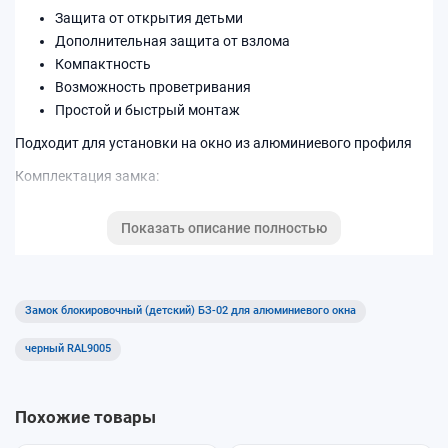
Защита от открытия детьми
Дополнительная защита от взлома
Компактность
Возможность проветривания
Простой и быстрый монтаж
Подходит для установки на окно из алюминиевого профиля
Комплектация замка:
- замок 1 шт.;
Показать описание полностью
- ключ 1 шт.;
- винты А2 М5*12 2 шт.;
- саморезы А2 М3,9*16 2 шт.;
Замок блокировочный (детский) БЗ-02 для алюминиевого окна
- запорная планка замка 1 шт.;
черный RAL9005
- накладки для регулирования высоты 2 шт.
Похожие товары