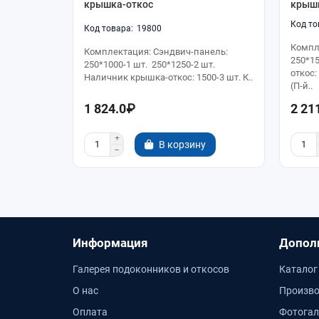
крышка-откос
крыш
19800
Компл
Комплектация: Сэндвич-панель:
250*1
250*1000-1 шт. 250*1250-2 шт.
откос:
Наличник крышка-откос: 1500-3 шт. К..
(П-й..
1 824.0₽
2 21
В корзину
Информация
Допол
Галерея подоконников и откосов
Каталог
О нас
Произво
Оплата
Фотогал