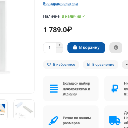
Все характеристики
В наличии ✓
1 789.0₽
В корзину
В избранное
В сравнение
Большой выбор
Ни
подоконников и
по
откосов
о
До
Резка по вашим
Но
размерам
об