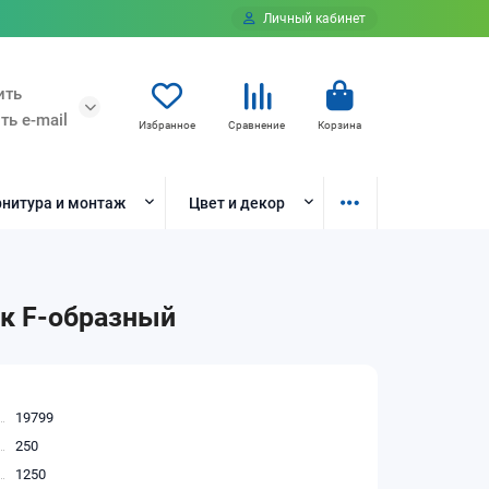
Личный кабинет
ить
ть e-mail
Избранное
Сравнение
Корзина
нитура и монтаж
Цвет и декор
ик F-образный
19799
250
1250