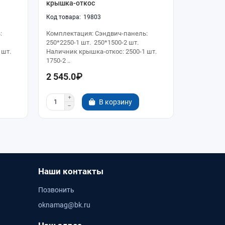
крышка-откос
крышка-о
19803
:
Комплектация: Сэндвич-панель:
Комплекта
250*2250-1 шт. 250*1500-2 шт.
250*2250-1
 шт.
Наличник крышка-откос: 2500-1 шт.
Наличник 
1750-2 ..
2000-2 ..
2 545.0₽
2 767.0
В корзину
Наши контакты
Позвонить
oknamag@bk.ru