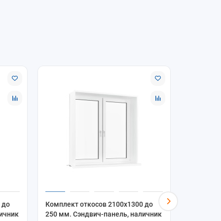
 до
Комплект откосов 2100x1300 до
Комплект
личник
250 мм. Сэндвич-панель, наличник
250 мм. 