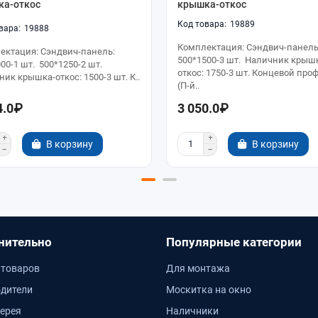
ка-откос
крышка-откос
19889
19888
Комплектация: Сэндвич-панель
ектация: Сэндвич-панель:
500*1500-3 шт. Наличник крыш
00-1 шт. 500*1250-2 шт.
откос: 1750-3 шт. Концевой про
ик крышка-откос: 1500-3 шт. К..
(П-й..
4.0₽
3 050.0₽
В корзину
В корзину
нительно
Популярные категории
 товаров
Для монтажа
дители
Москитка на окно
ерея
Наличники