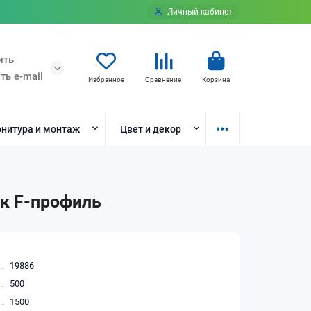
Личный кабинет
ить
ть e-mail
Избранное
Сравнение
Корзина
нитура и монтаж
Цвет и декор
ик F-профиль
19886
500
1500