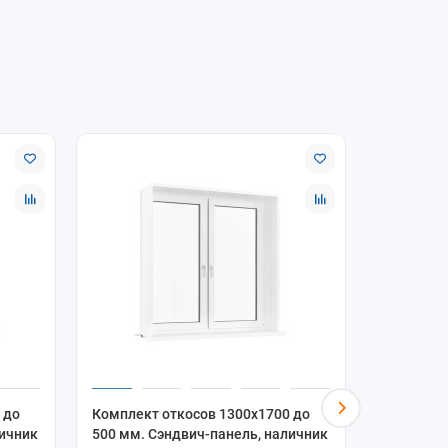
 до
Комплект откосов 1300x1700 до
Комплект
личник
500 мм. Сэндвич-панель, наличник
500 мм. 