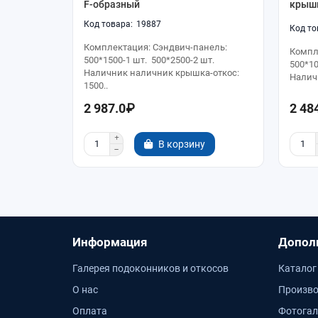
F-образный
крыш
19887
Комплектация: Сэндвич-панель:
Компл
500*1500-1 шт. 500*2500-2 шт.
500*10
Наличник наличник крышка-откос:
Наличн
1500..
2 987.0₽
2 48
В корзину
Информация
Допол
Галерея подоконников и откосов
Каталог
О нас
Произво
Оплата
Фотогал