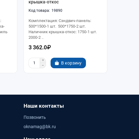
крышка-откос
крышка-о
19890
:
Комплектация: Сэндвич-панель:
Комплекта
ка-
500*1500-1 шт. 500*1750-2 шт.
500*2250-1
филь
Наличник крышка-откос: 1750-1 шт.
Наличник 
2000-2 ..
1750-2 ..
3 362.0₽
3 518.0
В корзину
Наши контакты
Позвонить
oknamag@bk.ru