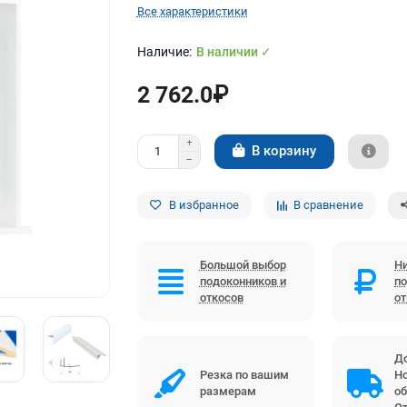
Все характеристики
В наличии ✓
2 762.0₽
В корзину
В избранное
В сравнение
Большой выбор
Ни
подоконников и
по
откосов
о
До
Резка по вашим
Но
размерам
об