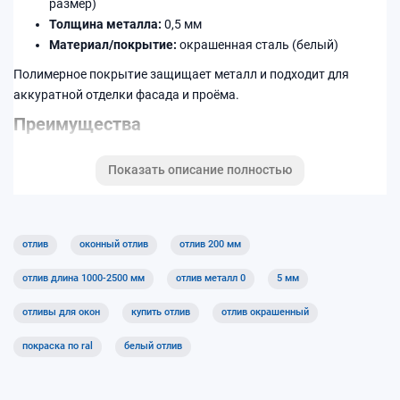
размер)
Толщина металла:
0,5 мм
Материал/покрытие:
окрашенная сталь (белый)
Полимерное покрытие защищает металл и подходит для
аккуратной отделки фасада и проёма.
Преимущества
Защита монтажного шва и нижней части окна от влаги
Показать описание полностью
Отвод воды — меньше подтёков на фасаде и откосах
Подходит для установки на окна ПВХ и алюминиевые
системы
отлив
оконный отлив
отлив 200 мм
Характеристики
отлив длина 1000-2500 мм
отлив металл 0
5 мм
Ширина
200 мм
отливы для окон
купить отлив
отлив окрашенный
Длина
1000–2500 мм
покраска по ral
белый отлив
Толщина
0,5 мм
Покрытие
окрашенная сталь (белый)