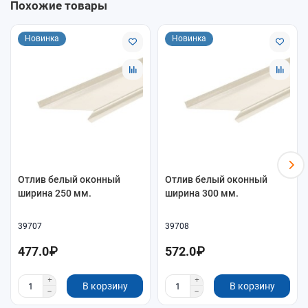
Похожие товары
Назначение
Отвод воды от окна / защита примыкания
Новинка
Новинка
Как подобрать
Ширина отлива должна перекрывать низ проёма и
выступать за фасад (обычно 20–40 мм)
Для большой ветровой нагрузки выбирайте толщину
0,7–1,0 мм
Для видимых фасадов выбирайте окрашенный вариант
в нужный цвет
Отлив белый оконный
Отлив белый оконный
ширина 250 мм.
ширина 300 мм.
39707
39708
477.0₽
572.0₽
В корзину
В корзину