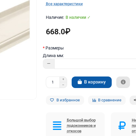
Все характеристики
В наличии ✓
668.0₽
Размеры
Длина мм:
В корзину
В избранное
В сравнение
Большой выбор
Ни
подоконников и
по
откосов
о