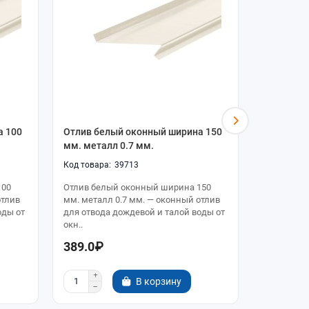
а 100
Отлив белый оконный ширина 150
Отлив бе
мм. металл 0.7 мм.
мм. метал
39713
100
Отлив белый оконный ширина 150
Отлив бел
отлив
мм. металл 0.7 мм. — оконный отлив
мм. метал
оды от
для отвода дождевой и талой воды от
для отвод
окн..
окн..
389.0₽
518.0₽
В корзину