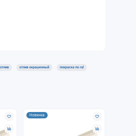
 отлив
отлив окрашенный
покраска по ral
Новинка
Лидер про
Новинка