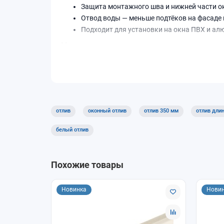
Защита монтажного шва и нижней части ок
Отвод воды — меньше подтёков на фасаде 
Подходит для установки на окна ПВХ и а
Характеристики
Ширина
350 мм
Длина
1000–2
Толщина
0,5 мм
отлив
оконный отлив
отлив 350 мм
отлив дли
Покрытие
окраше
белый отлив
Назначение
Отвод 
Похожие товары
Как подобрать
Ширина отлива должна перекрывать низ п
Новинка
Нови
Для большой ветровой нагрузки выбирайт
Для видимых фасадов выбирайте окрашен