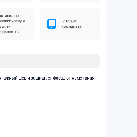
ставка по
восибирску и
Готовые
ласти.
комплекты
правка ТК
онтажный шов и защищает фасад от намокания.