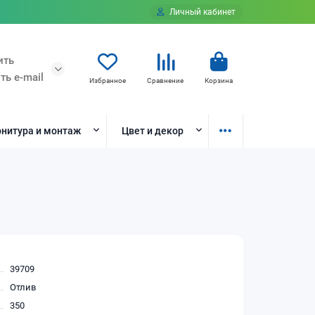
Личный кабинет
ить
ть e-mail
Избранное
Сравнение
Корзина
нитура и монтаж
Цвет и декор
39709
Отлив
350