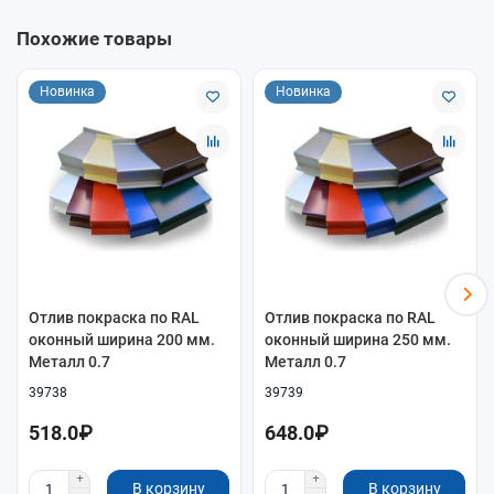
Толщина
0,7 мм
Похожие товары
Покрытие
окрашенная сталь (покраска по RAL)
Назначение
Отвод воды от окна / защита примыкания
Новинка
Новинка
Как подобрать
Ширина отлива должна перекрывать низ проёма и
выступать за фасад (обычно 20–40 мм)
Для большой ветровой нагрузки выбирайте толщину
0,7–1,0 мм
Для видимых фасадов выбирайте окрашенный вариант
в нужный цвет
Отлив покраска по RAL
Отлив покраска по RAL
оконный ширина 200 мм.
оконный ширина 250 мм.
Металл 0.7
Металл 0.7
39738
39739
518.0₽
648.0₽
В корзину
В корзину