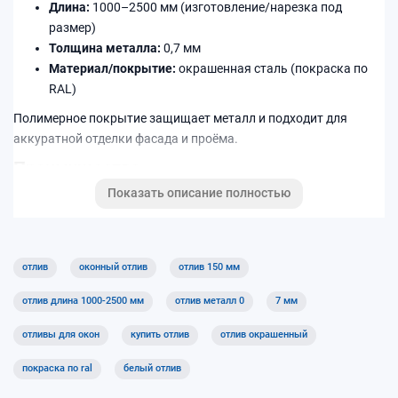
Длина:
1000–2500 мм (изготовление/нарезка под
размер)
Толщина металла:
0,7 мм
Материал/покрытие:
окрашенная сталь (покраска по
RAL)
Полимерное покрытие защищает металл и подходит для
аккуратной отделки фасада и проёма.
Преимущества
Показать описание полностью
Защита монтажного шва и нижней части окна от влаги
Отвод воды — меньше подтёков на фасаде и откосах
Подходит для установки на окна ПВХ и алюминиевые
системы
отлив
оконный отлив
отлив 150 мм
Характеристики
отлив длина 1000-2500 мм
отлив металл 0
7 мм
Ширина
150 мм
отливы для окон
купить отлив
отлив окрашенный
Длина
1000–2500 мм
покраска по ral
белый отлив