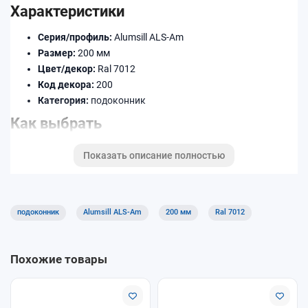
Характеристики
Серия/профиль:
Alumsill ALS-Am
Размер:
200 мм
Цвет/декор:
Ral 7012
Код декора:
200
Категория:
подоконник
Как выбрать
Уточните ширину (в мм) и длину по месту установки.
Показать описание полностью
Подберите декор/цвет под раму и откосы.
При необходимости добавьте торцевые заглушки,
соединители и профиль примыкания.
подоконник
Alumsill ALS-Am
200 мм
Ral 7012
Доставка и оплата
Доступны самовывоз и доставка. Оплату можно выполнить
Похожие товары
удобным способом при оформлении заказа. Уточняйте
условия для длинномеров и крупногабаритных позиций.
Почему покупают у нас