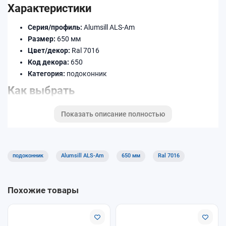
Характеристики
Серия/профиль:
Alumsill ALS-Am
Размер:
650 мм
Цвет/декор:
Ral 7016
Код декора:
650
Категория:
подоконник
Как выбрать
Уточните ширину (в мм) и длину по месту установки.
Показать описание полностью
Подберите декор/цвет под раму и откосы.
При необходимости добавьте торцевые заглушки,
соединители и профиль примыкания.
подоконник
Alumsill ALS-Am
650 мм
Ral 7016
Доставка и оплата
Доступны самовывоз и доставка. Оплату можно выполнить
Похожие товары
удобным способом при оформлении заказа. Уточняйте
условия для длинномеров и крупногабаритных позиций.
Почему покупают у нас