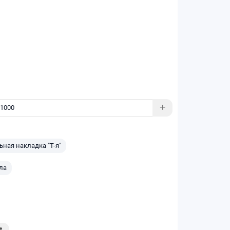
ная накладка "Т-я"
ла