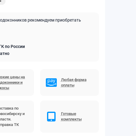
подоконников рекомендуем приобретать
ТК по России
латно
зкие цены на
Любая форма
доконники и
оплаты
ткосы
ставка по
восибирску и
Готовые
ласти.
комплекты
правка ТК