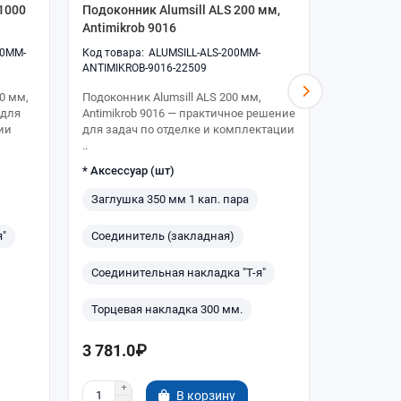
1000
Подоконник Alumsill ALS 200 мм,
Подоконни
Antimikrob 9016
Antimikro
00MM-
ALUMSILL-ALS-200MM-
ANTIMIKROB-9016-22509
ANTIMIKRO
0 мм,
Подоконник Alumsill ALS 200 мм,
Подоконник
 для
Antimikrob 9016 — практичное решение
Antimikro
ии
для задач по отделке и комплектации
для задач
..
..
* Аксессуар (шт)
* Аксессуа
Заглушка 350 мм 1 кап. пара
Заглушка
я"
Соединитель (закладная)
Соединит
Соединительная накладка "Т-я"
Соединит
Торцевая накладка 300 мм.
Торцевая
3 781.0₽
5 735.0
В корзину