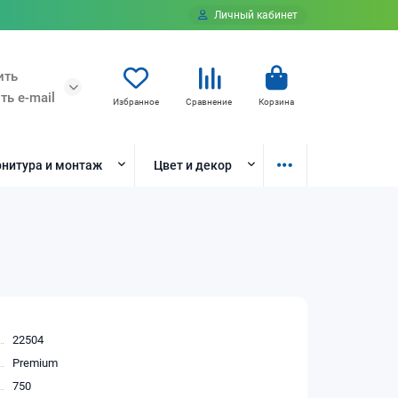
Личный кабинет
ить
ть e-mail
Избранное
Сравнение
Корзина
нитура и монтаж
Цвет и декор
22504
Premium
750