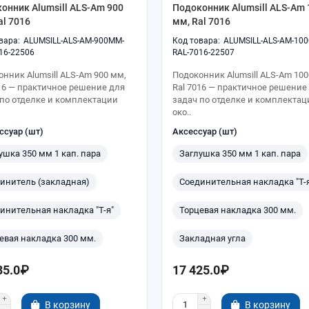
онник Alumsill ALS-Am 900
Подоконник Alumsill ALS-Am 
al 7016
мм, Ral 7016
ALUMSILL-ALS-AM-900MM-
ALUMSILL-ALS-AM-10
16-22506
RAL-7016-22507
нник Alumsill ALS-Am 900 мм,
Подоконник Alumsill ALS-Am 100
016 — практичное решение для
Ral 7016 — практичное решение
 по отделке и комплектации
задач по отделке и комплектац
око..
ссуар (шт)
Аксессуар (шт)
ушка 350 мм 1 кап. пара
Заглушка 350 мм 1 кап. пара
инитель (закладная)
Соединительная накладка "Т-
инительная накладка "Т-я"
Торцевая накладка 300 мм.
евая накладка 300 мм.
Закладная угла
35.0₽
17 425.0₽
В корзину
В корзину