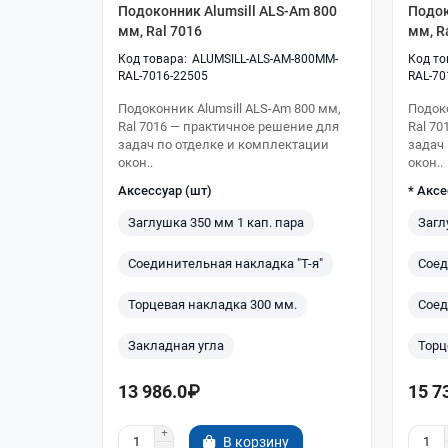
Подоконник Alumsill ALS-Am 800
Подок
мм, Ral 7016
мм, R
ALUMSILL-ALS-AM-800MM-
RAL-7016-22505
RAL-70
Подоконник Alumsill ALS-Am 800 мм,
Подоко
Ral 7016 — практичное решение для
Ral 7
задач по отделке и комплектации
задач
окон..
окон..
Аксессуар (шт)
* Аксе
Заглушка 350 мм 1 кап. пара
Загл
Соединительная накладка "Т-я"
Соед
Торцевая накладка 300 мм.
Соед
Закладная угла
Торц
13 986.0₽
15 7
В корзину