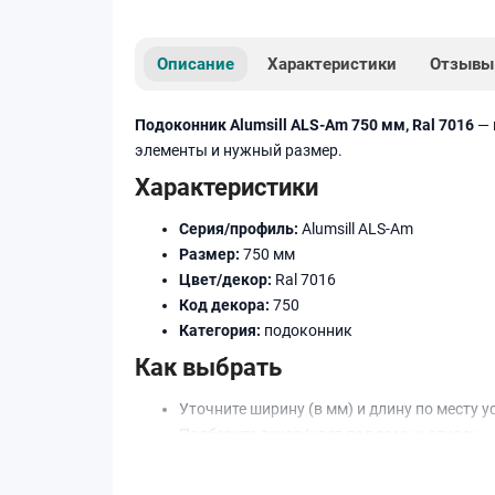
Описание
Характеристики
Отзывы
Подоконник Alumsill ALS-Am 750 мм, Ral 7016
— 
элементы и нужный размер.
Характеристики
Серия/профиль:
Alumsill ALS-Am
Размер:
750 мм
Цвет/декор:
Ral 7016
Код декора:
750
Категория:
подоконник
Как выбрать
Уточните ширину (в мм) и длину по месту у
Подберите декор/цвет под раму и откосы.
При необходимости добавьте торцевые за