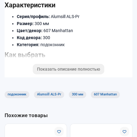
Характеристики
Серия/профиль:
Alumsill ALS-Pr
Размер:
300 мм
Цвет/декор:
607 Manhattan
Код декора:
300
Категория:
подоконник
Как выбрать
Уточните ширину (в мм) и длину по месту установки.
Показать описание полностью
Подберите декор/цвет под раму и откосы.
При необходимости добавьте торцевые заглушки,
соединители и профиль примыкания.
подоконник
Alumsill ALS-Pr
300 мм
607 Manhattan
Доставка и оплата
Доступны самовывоз и доставка. Оплату можно выполнить
Похожие товары
удобным способом при оформлении заказа. Уточняйте
условия для длинномеров и крупногабаритных позиций.
Почему покупают у нас