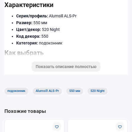
Характеристики
Серия/профиль:
Alumsill ALS-Pr
Размер:
550 мм
Цвет/декор:
520 Night
Код декора:
550
Категория:
подоконник
Как выбрать
Уточните ширину (в мм) и длину по месту установки.
Показать описание полностью
Подберите декор/цвет под раму и откосы.
При необходимости добавьте торцевые заглушки,
соединители и профиль примыкания.
подоконник
Alumsill ALS-Pr
550 мм
520 Night
Доставка и оплата
Доступны самовывоз и доставка. Оплату можно выполнить
Похожие товары
удобным способом при оформлении заказа. Уточняйте
условия для длинномеров и крупногабаритных позиций.
Почему покупают у нас