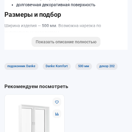
долговечная декоративная поверхность
Размеры и подбор
Ширина изделия —
500 мм
. Возможна нарезка по
индивидуальным размерам.
Показать описание полностью
Код декора: 202.
Подходит для квартир, домов и коммерческих помещений.
Хорошее решение для кухни, детской и офисов благодаря
практичной поверхности.
подоконник Danke
Danke Komfort
500 мм
декор 202
Рекомендуем посмотреть