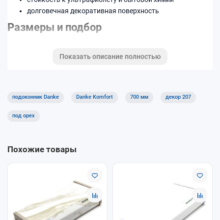
долговечная декоративная поверхность
Размеры и подбор
Ширина изделия —
700 мм
. Возможна нарезка по
Показать описание полностью
индивидуальным размерам.
Код декора: 207.
Подходит для квартир, домов и коммерческих помещений.
подоконник Danke
Danke Komfort
700 мм
декор 207
Хорошее решение для кухни, детской и офисов благодаря
практичной поверхности.
под орех
Похожие товары