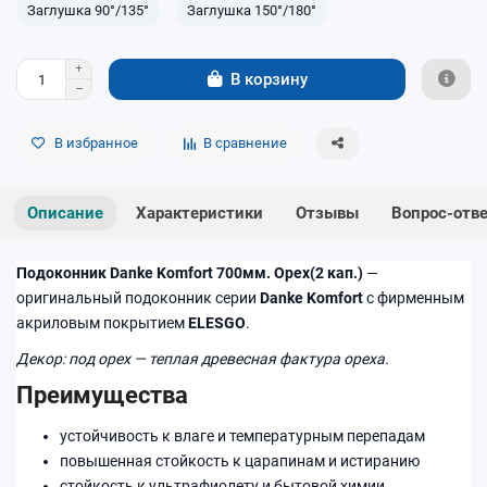
Заглушка 90°/135°
Заглушка 150°/180°
В корзину
В избранное
В сравнение
Описание
Характеристики
Отзывы
Вопрос-отв
Подоконник Danke Komfort 700мм. Орех(2 кап.)
—
оригинальный подоконник серии
Danke Komfort
с фирменным
акриловым покрытием
ELESGO
.
Декор: под орех — теплая древесная фактура ореха.
Преимущества
устойчивость к влаге и температурным перепадам
повышенная стойкость к царапинам и истиранию
стойкость к ультрафиолету и бытовой химии