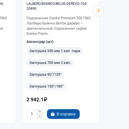
4-
LALBERO-BYANKO-BELOE-DEREVO-104-
LALBERO-BY
20890
20891
ПВХ.
Подоконник Danke Premium 300 ПВХ.
Подоконни
Лалберо Бьянко белое дерево —
Лалберо Б
ии
оригинальный подоконник серии
оригиналь
Danke Premi..
Danke Prem
Аксессуар (шт)
Аксессуар
Заглушка 350 мм 1 кап. пара
Заглушка
Заглушка 700 мм 2 кап.
Заглушка
Заглушка 90°/135°
Заглушка
Заглушка 150°/180°
Заглушка
2 942.1₽
3 432.5
В корзину