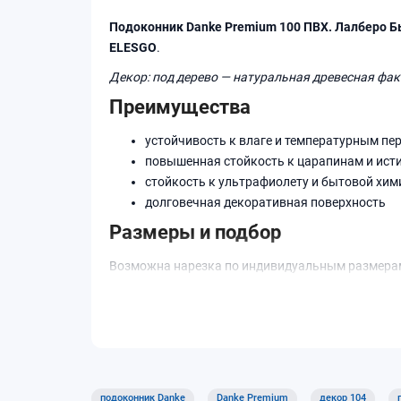
Подоконник Danke Premium 100 ПВХ. Лалберо Б
ELESGO
.
Декор: под дерево — натуральная древесная фак
Преимущества
устойчивость к влаге и температурным пе
повышенная стойкость к царапинам и ист
стойкость к ультрафиолету и бытовой хим
долговечная декоративная поверхность
Размеры и подбор
Возможна нарезка по индивидуальным размера
Код декора: 104.
Подходит для квартир, домов и коммерческих по
подоконник Danke
Danke Premium
декор 104