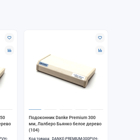
250
Подоконник Danke Premium 300
Подоконн
ерево
мм, Лалберо Бьянко белое дерево
мм, Лалб
(104)
(104)
PVH-
DANKE-PREMIUM-300PVH-