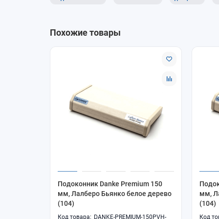
Похожие товары
Подоконник Danke Premium 150
Подок
мм, Лалберо Бьянко белое дерево
мм, Л
(104)
(104)
DANKE-PREMIUM-150PVH-