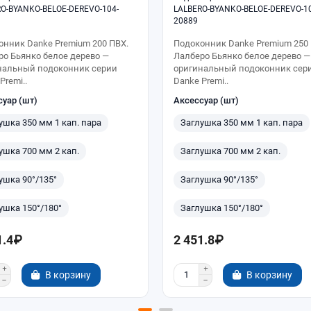
O-BYANKO-BELOE-DEREVO-104-
LALBERO-BYANKO-BELOE-DEREVO-10
20889
онник Danke Premium 200 ПВХ.
Подоконник Danke Premium 250 
ро Бьянко белое дерево —
Лалберо Бьянко белое дерево —
нальный подоконник серии
оригинальный подоконник сер
Premi..
Danke Premi..
суар (шт)
Аксессуар (шт)
ушка 350 мм 1 кап. пара
Заглушка 350 мм 1 кап. пара
ушка 700 мм 2 кап.
Заглушка 700 мм 2 кап.
ушка 90°/135°
Заглушка 90°/135°
ушка 150°/180°
Заглушка 150°/180°
1.4₽
2 451.8₽
В корзину
В корзину