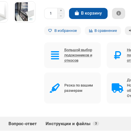
В корзину
В избранное
В сравнение
Большой выбор
Ни
подоконников и
по
откосов
о
До
Резка по вашим
Но
размерам
об
От
Вопрос-ответ
Инструкции и файлы
3