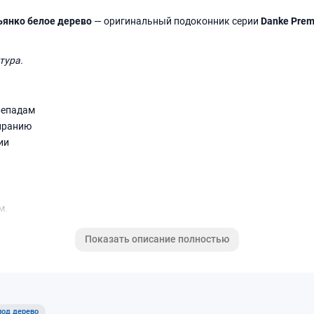
ьянко белое дерево
— оригинальный подоконник серии
Danke Pre
тура.
репадам
иранию
ии
м.
Показать описание полностью
мещений. Хорошее решение для кухни, детской и офисов благодаря
под дерево