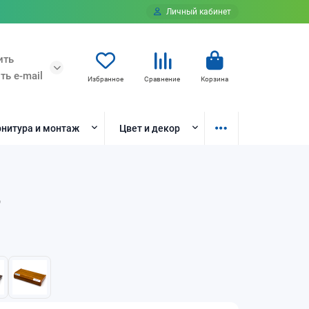
Личный кабинет
ить
ть e-mail
Избранное
Сравнение
Корзина
нитура и монтаж
Цвет и декор
о