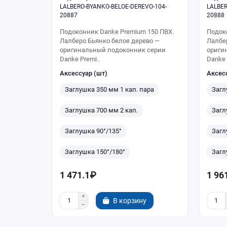
LALBERO-BYANKO-BELOE-DEREVO-104-
LALBER
20887
20888
Подоконник Danke Premium 150 ПВХ.
Подок
Лалберо Бьянко белое дерево —
Лалбе
оригинальный подоконник серии
ориги
Danke Premi..
Danke 
Аксессуар (шт)
Аксес
Заглушка 350 мм 1 кап. пара
Загл
Заглушка 700 мм 2 кап.
Загл
Заглушка 90°/135°
Загл
Заглушка 150°/180°
Загл
1 471.1₽
1 96
В корзину