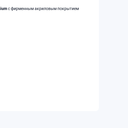
mium
с фирменным акриловым покрытием
 практичной поверхности.