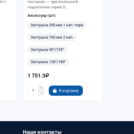
um с
песчаник. — оригинальный
песчаник.
подоконник серии D..
подоконник
Аксессуар (шт)
Аксессуар
Заглушка 350 мм 1 кап. пара
Заглушка
Заглушка 700 мм 2 кап.
Заглушка
Заглушка 90°/135°
Заглушка
Заглушка 150°/180°
Заглушка
1 751.3₽
2 335.0
В корзину
Наши контакты