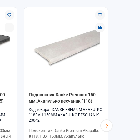
100
Подоконник Danke Premium 150
Подоконн
5)
мм, Акапулько песчаник (118)
мм, Акапу
DANKE-PREMIUM-AKAPULKO-
MM-
118PVH-150MM-AKAPULKO-PESCHANIK-
118PVH-20
9
23042
23043
00мм.
Подоконник Danke Premium Akapulko
Подоконни
альный
#118. ПВХ. 150мм. Акапулько
#118. ПВХ.