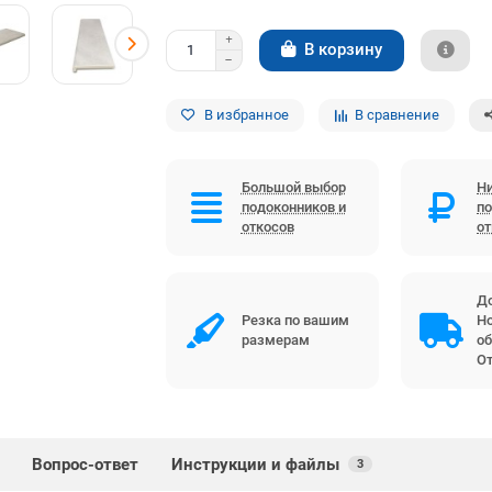
В корзину
В избранное
В сравнение
Большой выбор
Ни
подоконников и
по
откосов
о
До
Резка по вашим
Но
размерам
об
От
Вопрос-ответ
Инструкции и файлы
3