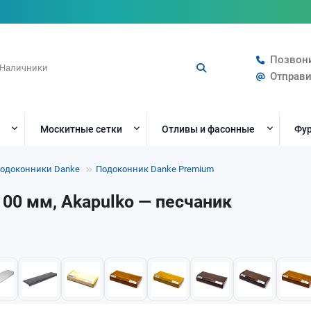
Позвон
Отправи
Москитные сетки
Отливы и фасонные
Фур
одоконники Danke
Подоконник Danke Premium
00 мм, Akapulko — песчаник