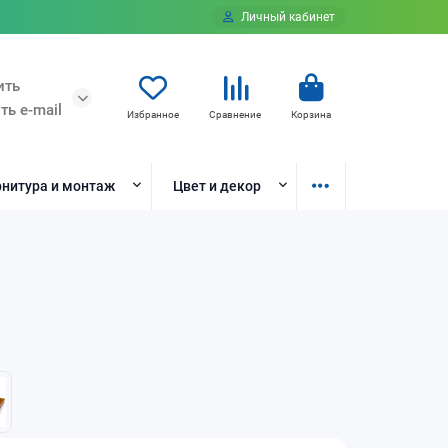
Личный кабинет
ить
ть e-mail
Избранное
Сравнение
Корзина
нитура и монтаж
Цвет и декор