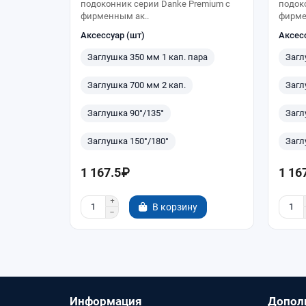
подоконник серии Danke Premium с
подок
фирменным ак..
фирме
Аксессуар (шт)
Аксес
Заглушка 350 мм 1 кап. пара
Загл
Заглушка 700 мм 2 кап.
Загл
Заглушка 90°/135°
Загл
Заглушка 150°/180°
Загл
1 167.5₽
1 16
В корзину
Информация
Допол