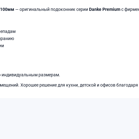
. 100мм
— оригинальный подоконник серии
Danke Premium
с фирме
репадам
иранию
ии
о индивидуальным размерам.
мещений. Хорошее решение для кухни, детской и офисов благодаря