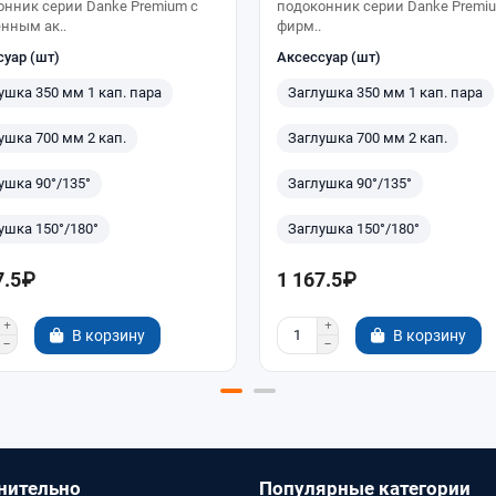
онник серии Danke Premium с
подоконник серии Danke Premi
нным ак..
фирм..
суар (шт)
Аксессуар (шт)
ушка 350 мм 1 кап. пара
Заглушка 350 мм 1 кап. пара
ушка 700 мм 2 кап.
Заглушка 700 мм 2 кап.
ушка 90°/135°
Заглушка 90°/135°
ушка 150°/180°
Заглушка 150°/180°
7.5₽
1 167.5₽
В корзину
В корзину
нительно
Популярные категории