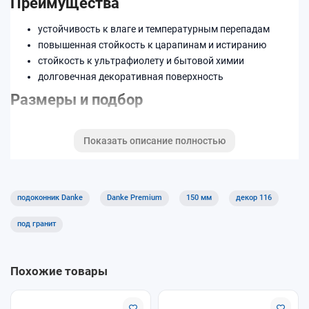
Преимущества
устойчивость к влаге и температурным перепадам
повышенная стойкость к царапинам и истиранию
стойкость к ультрафиолету и бытовой химии
долговечная декоративная поверхность
Размеры и подбор
Ширина изделия —
150 мм
. Возможна нарезка по
Показать описание полностью
индивидуальным размерам.
Код декора: 116.
Подходит для квартир, домов и коммерческих помещений.
подоконник Danke
Danke Premium
150 мм
декор 116
Хорошее решение для кухни, детской и офисов благодаря
практичной поверхности.
под гранит
Похожие товары