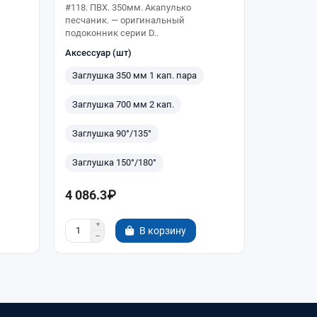
#118. ПВХ. 350мм. Акапулько
#118. ПВХ.
песчаник. — оригинальный
песчаник.
подоконник серии D..
подоконник
Аксессуар (шт)
Аксессуар
Заглушка 350 мм 1 кап. пара
Заглушка
Заглушка 700 мм 2 кап.
Заглушка
Заглушка 90°/135°
Заглушка
Заглушка 150°/180°
Заглушка
4 086.3₽
4 670.0
В корзину