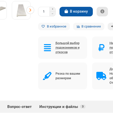
В корзину
В избранное
В сравнение
Большой выбор
Ни
подоконников и
по
откосов
о
До
Резка по вашим
Но
размерам
об
От
Вопрос-ответ
Инструкции и файлы
3