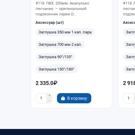
#118. ПВХ. 200мм. Акапулько
#118. 
песчаник. — оригинальный
песча
подоконник серии D..
подоко
Аксессуар (шт)
Аксес
Заглушка 350 мм 1 кап. пара
Загл
Заглушка 700 мм 2 кап.
Загл
Заглушка 90°/135°
Загл
Заглушка 150°/180°
Загл
2 335.0₽
2 91
В корзину