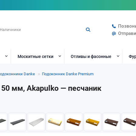
Позвон
Отправи
Москитные сетки
Отливы и фасонные
Фур
одоконники Danke
Подоконник Danke Premium
50 мм, Akapulko — песчаник