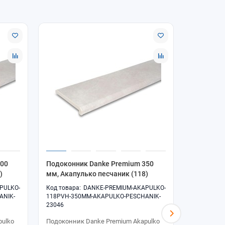
300
Подоконник Danke Premium 350
Подоконн
)
мм, Акапулько песчаник (118)
мм, Акапу
PULKO-
DANKE-PREMIUM-AKAPULKO-
ANIK-
118PVH-350MM-AKAPULKO-PESCHANIK-
118PVH-40
23046
23047
pulko
Подоконник Danke Premium Akapulko
Подоконни