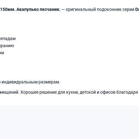
 150мм. Акапулько песчаник.
— оригинальный подоконник серии
D
репадам
иранию
ии
о индивидуальным размерам.
мещений. Хорошее решение для кухни, детской и офисов благодаря