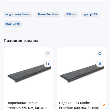
Код декора: 115.
Подходит для квартир, домов и коммерческих помещений.
подоконник Danke
Danke Premium
500 мм
декор 115
Хорошее решение для кухни, детской и офисов благодаря
практичной поверхности.
под гранит
Похожие товары
Подоконник Danke
Подоконник Danke
Premium 550 мм, Батиан
Premium 600 мм, Батиан