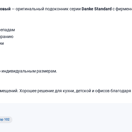
товый
— оригинальный подоконник серии
Danke Standard
с фирмен
репадам
иранию
ии
о индивидуальным размерам.
мещений. Хорошее решение для кухни, детской и офисов благодаря
ор 102