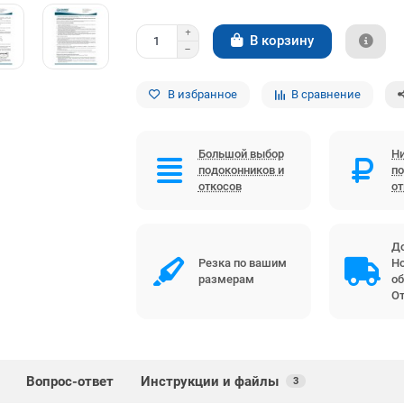
В корзину
В избранное
В сравнение
Большой выбор
Ни
подоконников и
по
откосов
о
До
Резка по вашим
Но
размерам
об
От
Вопрос-ответ
Инструкции и файлы
3