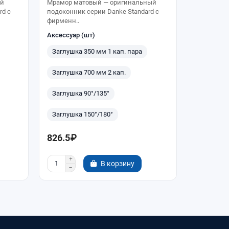
ый
Мрамор матовый — оригинальный
Мрамор м
rd с
подоконник серии Danke Standard с
подоконни
фирменн..
фирменн..
Аксессуар (шт)
Аксессуар
Заглушка 350 мм 1 кап. пара
Заглушка
Заглушка 700 мм 2 кап.
Заглушка
Заглушка 90°/135°
Заглушка
Заглушка 150°/180°
Заглушка
826.5₽
1 239.7
В корзину