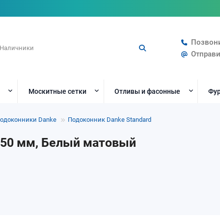
Позвон
Отправи
Москитные сетки
Отливы и фасонные
Фур
одоконники Danke
Подоконник Danke Standard
450 мм, Белый матовый