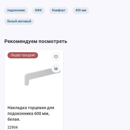
Как выбрать
подоконник
БФК
Комфорт
450 мм
Определите нужную
ширину
: 450 мм
белый матовый
Выберите
длину
в карточке товара: 1000–6000 мм с
шагом 250 мм
Подберите декор под интерьер и профиль окна
Рекомендуем посмотреть
Доставка и самовывоз
Лидер продаж!
Доступны самовывоз и доставка. Условия уточняйте при
оформлении заказа или у менеджера.
Накладка торцевая для
подоконника 600 мм,
белая.
22904