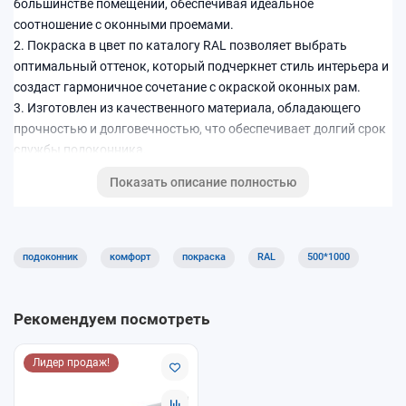
большинстве помещений, обеспечивая идеальное
соотношение с оконными проемами.
2. Покраска в цвет по каталогу RAL позволяет выбрать
оптимальный оттенок, который подчеркнет стиль интерьера и
создаст гармоничное сочетание с окраской оконных рам.
3. Изготовлен из качественного материала, обладающего
прочностью и долговечностью, что обеспечивает долгий срок
службы подоконника.
4. Легкий в уходе – достаточно протереть влажной тряпкой
Показать описание полностью
для очистки от пыли и загрязнений, сохраняя
привлекательный внешний вид.
5. Простота установки позволяет быстро и легко установить
подоконник без необходимости привлечения специалистов.
подоконник
комфорт
покраска
RAL
500*1000
6. Создаст уют и комфорт в помещении, а также служит
надежной поддержкой для различных предметов и растений
на подоконнике.
Рекомендуем посмотреть
Лидер продаж!