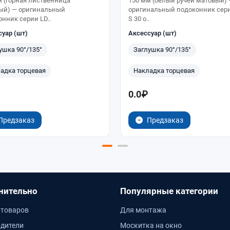
м (горная лиственница
150 мм (белый ручей матовый)
ый) — оригинальный
оригинальный подоконник сер
нник серии LD..
S 30 о..
суар (шт)
Аксессуар (шт)
ушка 90°/135°
Заглушка 90°/135°
адка торцевая
Накладка торцевая
0.0₽
Предзаказ
Предзаказ
нительно
Популярные категории
 товаров
Для монтажа
дители
Москитка на окно