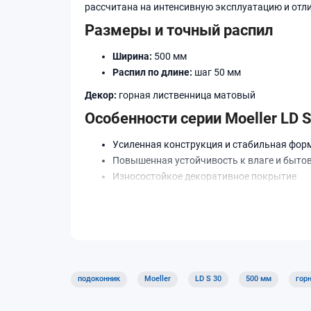
рассчитана на интенсивную эксплуатацию и отл
Размеры и точный распил
Ширина:
500 мм
Распил по длине:
шаг 50 мм
Декор:
горная лиственница матовый
Особенности серии Moeller LD S
Усиленная конструкция и стабильная фор
Повышенная устойчивость к влаге и быто
Износостойкое декоративное покрытие
Подходит для современных ПВХ-окон и от
Как выбрать
Выберите ширину подоконника — 500 мм
Укажите требуемую длину с шагом 50 мм
Подберите декор под интерьер и профиль 
подоконник
Moeller
LD S 30
500 мм
гор
Доставка и самовывоз