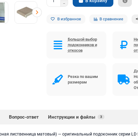
В корзину
В избранное
В сравнение
Большой выбор
Ни
подоконников и
по
откосов
о
До
Резка по вашим
Но
размерам
об
От
Вопрос-ответ
Инструкции и файлы
3
рная лиственница матовый) — оригинальный подоконник серии LD S 