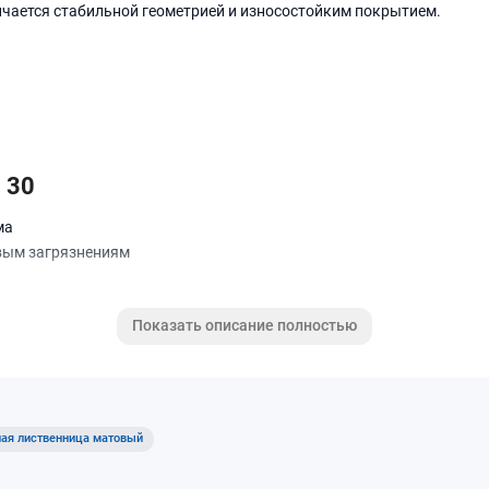
ичается стабильной геометрией и износостойким покрытием.
 30
ма
вым загрязнениям
косных систем
Показать описание полностью
окна
ная лиственница матовый