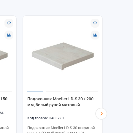
 150
Подоконник Moeller LD-S 30 / 200
Подоконни
мм, белый ручей матовый
мм, белы
M-
34037-01
риной
Подоконник Moeller LD S 30 шириной
Подоконни