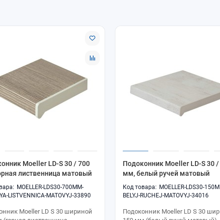
по подбору серии LD S 30 — при оформлении заказа в ОкнамагПРО.
онник Moeller LD-S 30 / 700
Подоконник Moeller LD-S 30 /
орная лиственница матовый
мм, белый ручей матовый
MOELLER-LDS30-700MM-
MOELLER-LDS30-150M
YA-LISTVENNICA-MATOVYJ-33890
BELYJ-RUCHEJ-MATOVYJ-34016
онник Moeller LD S 30 шириной
Подоконник Moeller LD S 30 ши