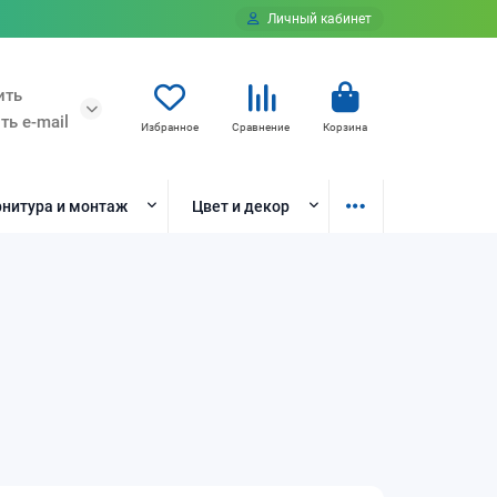
Личный кабинет
ить
ть e-mail
Избранное
Сравнение
Корзина
нитура и монтаж
Цвет и декор