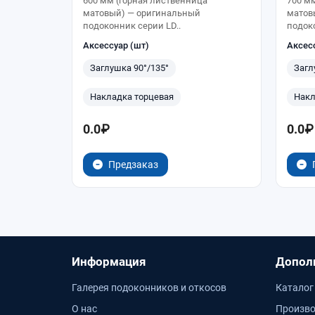
600 мм (горная лиственница
700 м
матовый) — оригинальный
матов
подоконник серии LD..
подоко
Аксессуар (шт)
Аксес
Заглушка 90°/135°
Загл
Накладка торцевая
Накл
0.0₽
0.0₽
Предзаказ
Информация
Допол
Галерея подоконников и откосов
Каталог
О нас
Произво