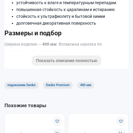
устойчивость к влаге и температурным перепадам
повышенная стойкость к царапинам и истиранию
стойкость к ультрафиолету и бытовой химии
долговечная декоративная поверхность
Размеры и подбор
Ширина изделия —
400 мм
. Возможна нарезка по
индивидуальным размерам.
Показать описание полностью
Подходит для квартир, домов и коммерческих помещений.
Хорошее решение для кухни, детской и офисов благодаря
практичной поверхности.
подоконник Danke
Danke Premium
400 мм
Похожие товары