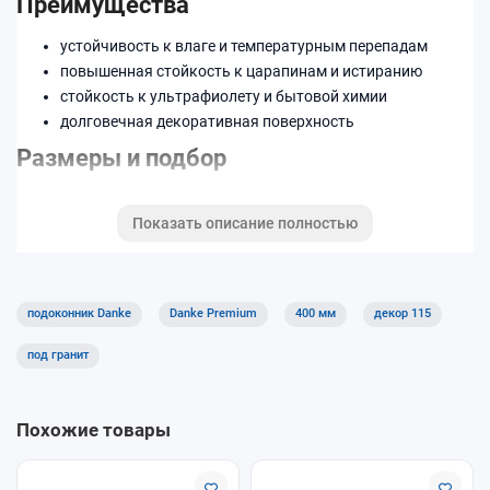
Преимущества
устойчивость к влаге и температурным перепадам
повышенная стойкость к царапинам и истиранию
стойкость к ультрафиолету и бытовой химии
долговечная декоративная поверхность
Размеры и подбор
Ширина изделия —
400 мм
. Возможна нарезка по
Показать описание полностью
индивидуальным размерам.
Код декора: 115.
Подходит для квартир, домов и коммерческих помещений.
подоконник Danke
Danke Premium
400 мм
декор 115
Хорошее решение для кухни, детской и офисов благодаря
практичной поверхности.
под гранит
Похожие товары