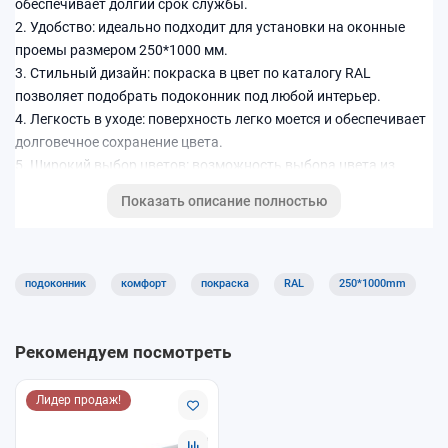
обеспечивает долгий срок службы.
2. Удобство: идеально подходит для установки на оконные
проемы размером 250*1000 мм.
3. Стильный дизайн: покраска в цвет по каталогу RAL
позволяет подобрать подоконник под любой интерьер.
4. Легкость в уходе: поверхность легко моется и обеспечивает
долговечное сохранение цвета.
5. Широкий выбор цветов: возможность выбора цвета из
каталога RAL позволяет подобрать подоконник под любой
Показать описание полностью
цветовой решение помещения.
Подоконник Комфорт 250*1000 мм с покраской в цвет по
каталогу RAL - это отличное сочетание качества, удобства и
подоконник
комфорт
покраска
RAL
250*1000mm
стиля для вашего дома.
Рекомендуем посмотреть
Лидер продаж!